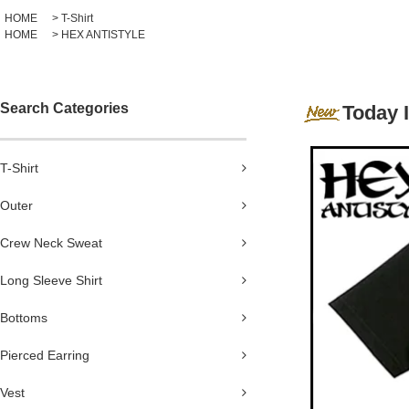
HOME
>
T-Shirt
HOME
>
HEX ANTISTYLE
Search Categories
Today 
T-Shirt
Outer
Crew Neck Sweat
Long Sleeve Shirt
Bottoms
Pierced Earring
Vest