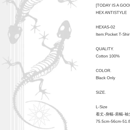
[TODAY IS A GOO
HEX ANTISTYLE
HEXAS-02
Item:Pocket T-Shir
QUALITY.
Cotton 100%
COLOR.
Black Only
SIZE.
L-Size
着丈-身幅-肩幅-袖
75.5cm-56cm-51.