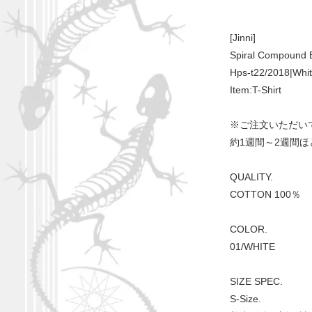
[Jinni]
Spiral Compound
Hps-t22/2018|Whi
Item:T-Shirt
※ご注文いただい
約1週間～2週間
QUALITY.
COTTON 100％
COLOR.
01/WHITE
SIZE SPEC.
S-Size.