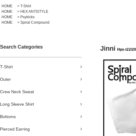
HOME
>
T-Shirt
HOME
>
HEX ANTISTYLE
HOME
>
Psykicks
HOME
>
Spiral Compound
Search Categories
Jinni
Hps-t22/2
T-Shirt
Outer
Crew Neck Sweat
Long Sleeve Shirt
Bottoms
Pierced Earring