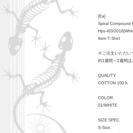
[Ea]
Spiral Compound
Hps-t03/2018|Whi
Item:T-Shirt
※ご注文いただい
約1週間～2週間
QUALITY.
COTTON 100％
COLOR.
01/WHITE
SIZE SPEC.
S-Size.