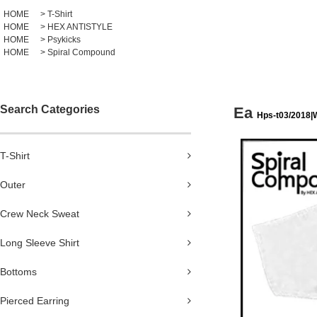
HOME
>
T-Shirt
HOME
>
HEX ANTISTYLE
HOME
>
Psykicks
HOME
>
Spiral Compound
Search Categories
Ea
Hps-t03/2018|
T-Shirt
Outer
Crew Neck Sweat
Long Sleeve Shirt
Bottoms
Pierced Earring