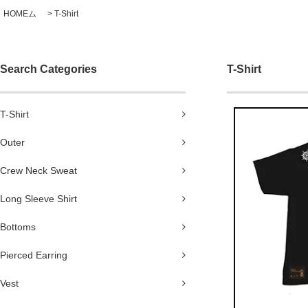
HOMEム
>
T-Shirt
Search Categories
T-Shirt
T-Shirt
Outer
Crew Neck Sweat
Long Sleeve Shirt
Bottoms
Pierced Earring
Vest