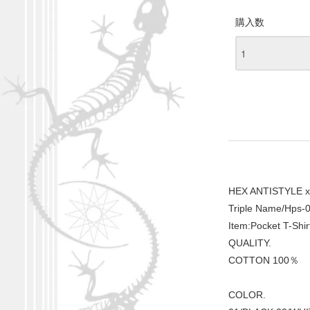
購入数
HEX ANTISTYLE x 
Triple Name/Hps-
Item:Pocket T-Shir
QUALITY.
COTTON 100％
COLOR.