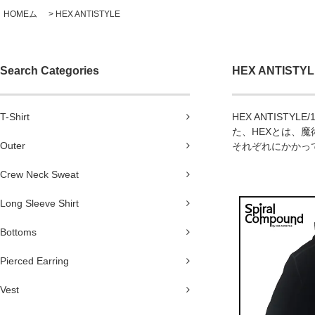
HOMEム
>
HEX ANTISTYLE
Search Categories
HEX ANTISTY
T-Shirt
HEX ANTIS
た、HEXとは、魔
Outer
それぞれにかかっ
Crew Neck Sweat
Long Sleeve Shirt
Bottoms
Pierced Earring
Vest