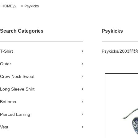
HOMEム
>
Psykicks
Search Categories
Psykicks
T-Shirt
Psykicks/2
Outer
Crew Neck Sweat
Long Sleeve Shirt
Bottoms
Pierced Earring
Vest